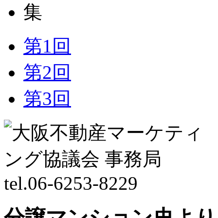
第1回
第2回
第3回
分譲マンション史より